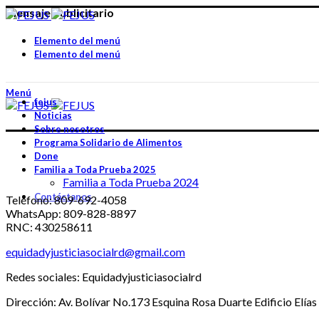
Mensaje publicitario
Elemento del menú
Elemento del menú
Menú
fejus
Noticias
Sobre nosotros
Programa Solidario de Alimentos
Done
Familia a Toda Prueba 2025
Familia a Toda Prueba 2024
Contáctanos
Teléfono: 809-692-4058
WhatsApp: 809-828-8897
RNC: 430258611
equidadyjusticiasocialrd@gmail.com
Redes sociales: Equidadyjusticiasocialrd
Dirección: Av. Bolívar No.173 Esquina Rosa Duarte Edificio Elías